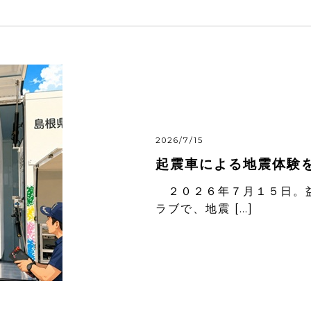
2026/7/15
起震車による地震体験
２０２６年７月１５日。益
ラブで、地震 […]